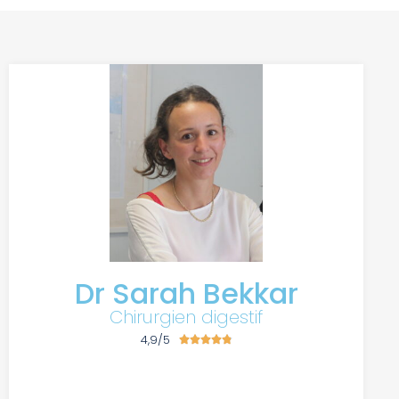
Dr Sarah Bekkar
Chirurgien digestif
4,9/5




