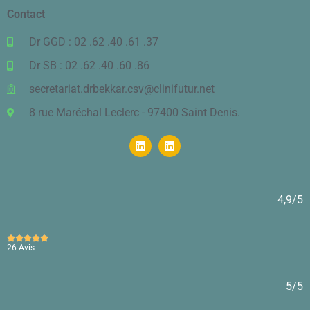
Contact
Dr GGD : 02 .62 .40 .61 .37
Dr SB : 02 .62 .40 .60 .86
secretariat.drbekkar.csv@clinifutur.net
8 rue Maréchal Leclerc - 97400 Saint Denis.
4,9/5





26 Avis
5/5