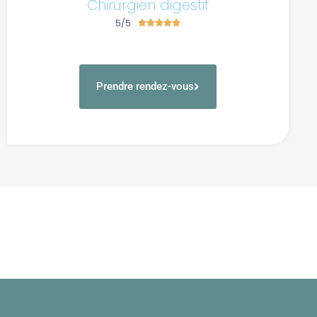
Chirurgien digestif
5/5





Prendre rendez-vous
spaceman slot
spaceman slot
olympus slot
pragmatic play