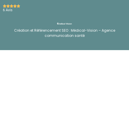





6 Avis
Création et Référencement SEO : Médical-Vision –
Agence
communication santé