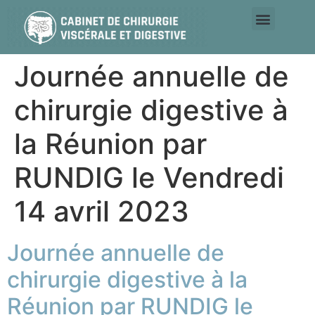
Parcours clinique du patient
Journée annuelle de
chirurgie digestive à
la Réunion par
RUNDIG le Vendredi
14 avril 2023
Journée annuelle de
chirurgie digestive à la
Réunion par RUNDIG le