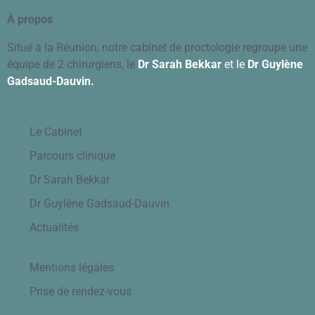
À propos
Situé à la Réunion, notre cabinet de proctologie regroupe une
équipe de 2 chirurgiens, le
Dr Sarah Bekkar
et
le
Dr Guylène
Gadsaud-Dauvin.
Le Cabinet
Parcours clinique
Dr Sarah Bekkar
Dr Guylène Gadsaud-Dauvin
Actualités
Mentions légales
Prise de rendez-vous