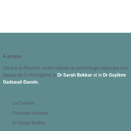
spaceman slot
spaceman slot
olympus slot
pragmatic play
À propos
Situé à la Réunion, notre cabinet de proctologie regroupe une
équipe de 2 chirurgiens, le
Dr Sarah Bekkar
et
le
Dr Guylène
Gadsaud-Dauvin.
Le Cabinet
Parcours clinique
Dr Sarah Bekkar